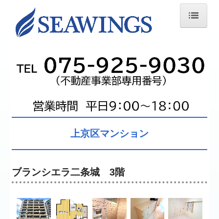
ホーム
買う
借りる
売却査定
お問い合わせ
上京区マンション
ブランシエラ二条城 3階