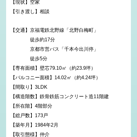
【現状】空家
【引き渡し】相談
【交通】京福電鉄北野線「北野白梅町」
徒歩約17分
京都市営バス「千本今出川停」
徒歩5分
【専有面積】壁芯79.10㎡（約23.9坪）
【バルコニー面積】14.02㎡（約4.24坪）
【間取り】3LDK
【構造階数】鉄骨鉄筋コンクリート造11階建
【所在階】4階部分
【総戸数】173戸
【築年月】1984年2月
【取引態様】仲介