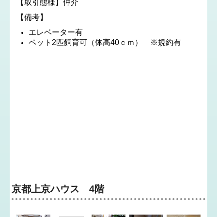
【取引態様】仲介
【備考】
エレベーター有
ペット2匹飼育可（体高40ｃｍ） ※規約有
京都上京ハウス 4階