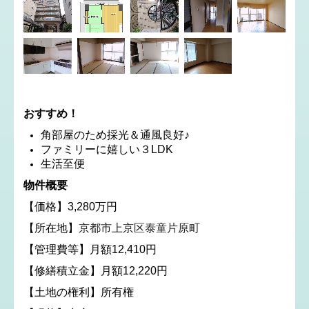
おすすめ！
角部屋のため採光＆通風良好♪
ファミリーに嬉しい３LDK
生活至便
物件概要
【価格】3,280万円
【所在地】
京都市上京区泰童片原町
【管理費等】月額12,410円
【修繕積立金】月額12,220円
【土地の権利】所有権