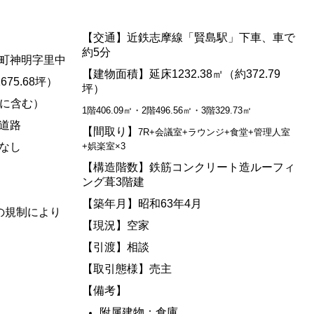
【交通】近鉄志摩線「賢島駅」下車、車で
約5分
町神明字里中
【建物面積】延床1232.38㎡（約372.79
675.68坪）
坪）
記に含む）
1階406.09㎡・2階496.56㎡・3階329.73㎡
道路
【間取り】
7R+会議室+ラウンジ+食堂+管理人室
なし
+娯楽室×3
【構造階数】
鉄筋コンクリート造ルーフィ
ング葺3階建
【築年月】
昭和63年4月
の規制により
【現況】空家
【引渡】相談
【取引態様】売主
【備考】
附属建物：倉庫