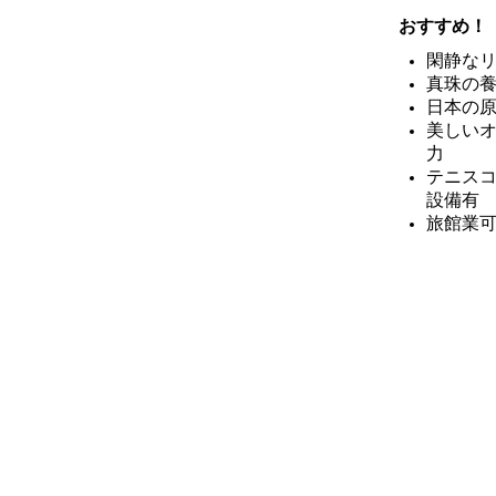
おすすめ！
閑静な
真珠の
日本の
美しい
力
テニス
設備有
旅館業