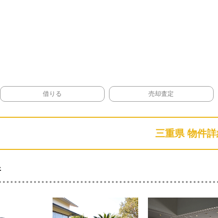
借りる
売却査定
三重県 物件詳
所