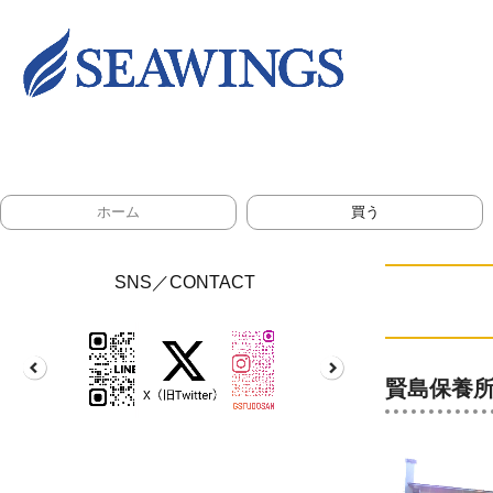
ホーム
買う
SNS／CONTACT
賢島保養