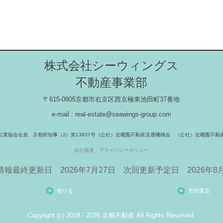
株式会社シーウィングス
不動産事業部
〒615-0805京都市右京区西京極東池田町37番地
e-mail : real-estate@seawings-group.com
引業協会会員
京都府知事（2）第13937号
（公社）近畿圏不動産流通機構会
（公社）近畿圏不動
会社概要
プライバシーポリシー
情報最終更新日 2026年7月27日
次回更新予定日 2026年8月
借りる
売却査定
Copyright (c) 2018 - 2026 京都不動産 All Rights Reserved.