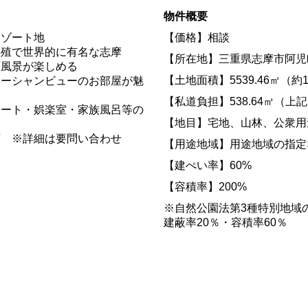
物件概要
リゾート地
【価格】相談
養殖で世界的に有名な志摩
【所在地】三重県志摩市阿児
原風景が楽しめる
【土地面積】5539.46㎡（約1
オーシャンビューのお部屋が魅
【私道負担】538.64㎡（上
コート・娯楽室・家族風呂等の
【地目】宅地、山林、公衆用
可 ※詳細は要問い合わせ
【用途地域】用途地域の指定
【建ぺい率】60%
【容積率】200%
※
自然公園法第3種特別地域
建蔽率20％・容積率60％