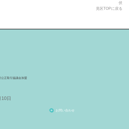
伏
見区TOPに戻る
産公正取引協議会加盟
10
日
お問い合わせ